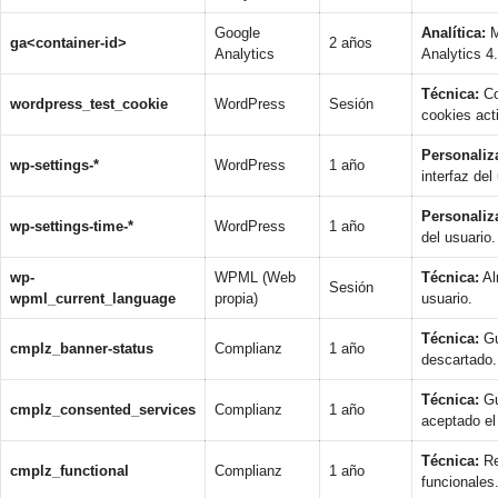
Google
Analítica:
M
ga<container-id>
2 años
Analytics
Analytics 4.
Técnica:
Co
wordpress_test_cookie
WordPress
Sesión
cookies act
Personaliz
wp-settings-*
WordPress
1 año
interfaz del
Personaliz
wp-settings-time-*
WordPress
1 año
del usuario.
wp-
WPML (Web
Técnica:
Al
Sesión
wpml_current_language
propia)
usuario.
Técnica:
Gu
cmplz_banner-status
Complianz
1 año
descartado.
Técnica:
Gu
cmplz_consented_services
Complianz
1 año
aceptado el
Técnica:
Re
cmplz_functional
Complianz
1 año
funcionales