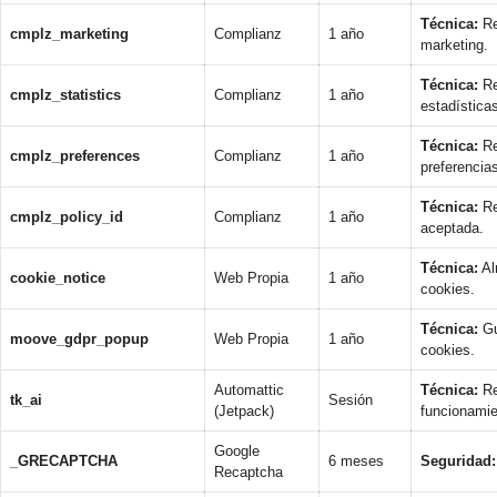
Técnica:
Re
cmplz_marketing
Complianz
1 año
marketing.
Técnica:
Re
cmplz_statistics
Complianz
1 año
estadística
Técnica:
Re
cmplz_preferences
Complianz
1 año
preferencia
Técnica:
Re
cmplz_policy_id
Complianz
1 año
aceptada.
Técnica:
Al
cookie_notice
Web Propia
1 año
cookies.
Técnica:
Gu
moove_gdpr_popup
Web Propia
1 año
cookies.
Automattic
Técnica:
Re
tk_ai
Sesión
(Jetpack)
funcionamie
Google
_GRECAPTCHA
6 meses
Seguridad:
Recaptcha