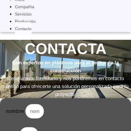
Compañía
Servicios
Producción
Contacto
CONTACTA
Con expertos en plásticos para el sector de la
construcción
Rellena este formulario y nos pondremos en contacto
contigo para ofrecerte una solución personalizada para tu
proyecto.
nombre